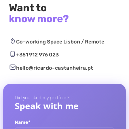
Want to
know more?
Co-working Space Lisbon / Remote
+351 912 976 023
hello@ricardo-castanheira.pt
Did you liked my portfolio?
Speak with me
Name*