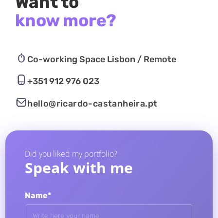
Want to
know more?
Co-working Space Lisbon / Remote
+351 912 976 023
hello@ricardo-castanheira.pt
Did you liked my portfolio?
Speak with me
Name*