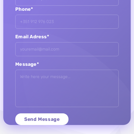
Phone*
Email Adress*
Message*